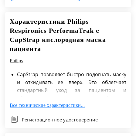
Характеристики Philips
Respironics PerformaTrak с
CapStrap кислородная маска
пациента
Philips
CapStrap позволяет быстро подогнать маску
и откидывать ее вверх. Это облегчает
стандартный уход за пациентом и
обеспечивает надежное и комфортное
Все технические характеристики...
прилегание
PerformaTrak поставляется только в трех
Регистрационное удостоверение
размерах, которые подходят для разных
групп пациентов. Прилагаемый шаблон