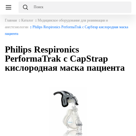
Главная
Каталог
Медицинское оборудование для реанимации и
анестезиологии
Philips Respironics PerformaTrak с CapStrap кислородная маска
пациента
Philips Respironics
PerformaTrak с CapStrap
кислородная маска пациента