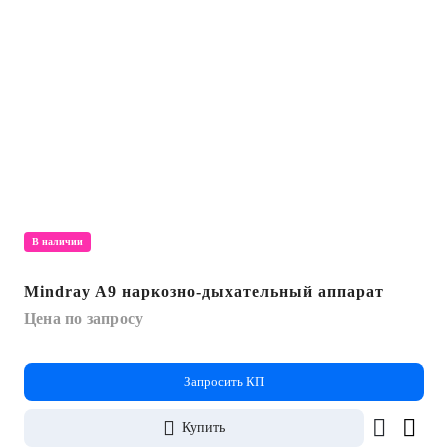
повреждения кожи назогастральными
зондами
Доступны два вида недорогих сменных
головных креплений
В наличии
Mindray A9 наркозно-дыхательный аппарат
Цена по запросу
Запросить КП
Купить