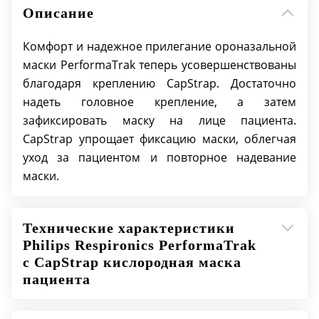
поможет выбрать нужный размер
Описание
Совместимость с Digital Auto-Trak для
улучшения проведения неинвазивной
Комфорт и надежное прилегание ороназальной
вентиляции легких
маски PerformaTrak теперь усовершенствованы
Маска PerformaTrak снижает давление,
благодаря креплению CapStrap. Достаточно
оказываемое на лицо, обеспечивая при этом
надеть головное крепление, а затем
плотное прилегание даже к чувствительной
зафиксировать маску на лице пациента.
области переносицы. Давление маски в этой
CapStrap упрощает фиксацию маски, облегчая
зоне может регулироваться, чтобы пациент
уход за пациентом и повторное надевание
чувствовал себя более комфортно при
маски.
проведении терапии
Застежки позволяют регулировать плотность
головного крепления и легко снимать маску
Технические характеристики
Быстрое переключение между контурами с
Philips Respironics PerformaTrak
с CapStrap кислородная маска
одним или двумя шлангами возможно
пациента
благодаря замене углового патрубка. Выбор
стандартного углового патрубка для контура
с двумя шлангами (SE) или для контура с