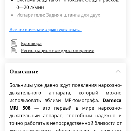
0—20 л/мин
Испарители: Задняя штанга для двух
испарителей Selectatec (стандарт Германии
Все технические характеристики...
или Великобритании) с механизмом
защитной блокировки
Брошюра
Встроенная дыхательная система (IBS):
Регистрационное удостоверение
Подвешенные створки клапана «вдох —
выдох». Разборка без инструментов за 30
секунд. Введение свежего газа за клапаном
Описание
вдоха. Обработка в автоклаве разрешена
Вместимость абсорбера: 900 г
Больницы уже давно ждут появления наркозно-
Режимы вентиляции: Вентиляция с
дыхательного аппарата, который можно
контролем по объему (VCV); Вентиляция с
использовать вблизи МР-томографа.
Dameca
контролем по давлению (PCV);
MRI 508
— это первый в мире наркозно-
Синхронизированная перемежающаяся
дыхательный аппарат, способный надежно и
принудительная вентиляция (SIMV);
точно работать в непосредственной близости от
Вентиляция с поддержкой давлением (PSV);
диагностического оборудования с сильным