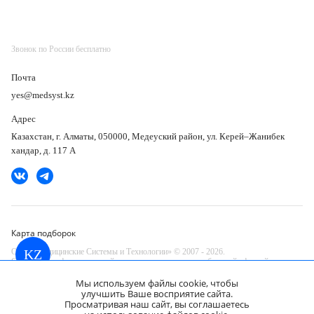
Звонок по России бесплатно
Почта
yes@medsyst.kz
Адрес
Казахстан, г. Алматы, 050000, Медеуский район, ул. Керей–Жанибек
хандар, д. 117 А
Карта подборок
ООО «Медицинские Системы и Технологии» © 2007 - 2026.
KZ
Сайт носит информационный характер и не является публичной офертой.
Разработано в компании —
Мы используем файлы cookie, чтобы
dev
улучшить Ваше восприятие сайта.
Просматривая наш сайт, вы соглашаетесь
Philips Dameca MRI 508 Наркозно-