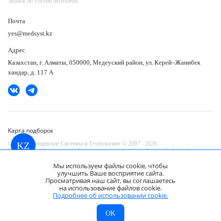
Звонок по России бесплатно
Почта
yes@medsyst.kz
Адрес
Казахстан, г. Алматы, 050000, Медеуский район, ул. Керей–Жанибек
хандар, д. 117 А
Карта подборок
ООО «Медицинские Системы и Технологии» © 2007 - 2026.
KZ
Сайт носит информационный характер и не является публичной офертой.
Разработано в компании —
Мы используем файлы cookie, чтобы
dev
улучшить Ваше восприятие сайта.
Просматривая наш сайт, вы соглашаетесь
Магнитно-резонансный томограф Philips
на использование файлов cookie.
Ingenia 1.5T
Запросить КП
Подробнее об использовании cookie.
Цена по запросу
МСТ
Каталог
Главная
OK
KZ