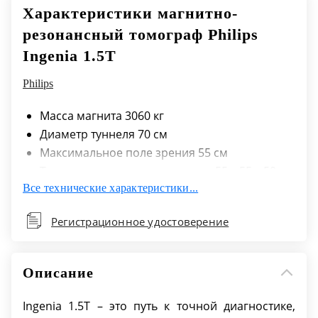
Характеристики магнитно-
резонансный томограф Philips
Ingenia 1.5T
Philips
Масса магнита 3060 кг
Диаметр туннеля 70 см
Максимальное поле зрения 55 см
Типовая неоднородность поля 55 x 55 x 50 см
Все технические характеристики...
- ≤ 5 10^-6
Типовая неоднородность поля 50 x 50 x 45 см
Регистрационное удостоверение
- ≤ 1.8 10^-6
Технология HeliumSave Да (нулевое
испарение гелия)
Описание
Скорость испарения гелия 0,0 л/час* (*в
обычных условиях сканирования)
Ingenia 1.5T – это путь к точной диагностике,