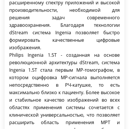
Градиентная система Xtend
расширенному спектру приложений и высокой
1.5T Omega HP 1.5T Omega HP
производительности, необходимой для
Макс. амплитуда по каждой оси 45 мТл/м
решения задач современного
Макс. скорость нарастания по каждой оси
здравоохранения. Благодаря технологии
200 Тл/(м*с)
dStream система Ingenia позволяет быстро
Техническое обеспечение пациентов
формировать качественные цифровые
Туннель для пациента 70 см
изображения.
Диаметр туннеля с обоих краев 95 см
Philips Ingenia 1.5T - созданная на основе
Максимальная нагрузка на стол* 250 кг
революционной архитектуры dStream, система
Беспроводная синхронизация по
Ingenia 1.5T стала первым МР-томографом, в
физиологическим данным пациента - Да
котором оцифровка МР-сигнала выполняется
Набор решений для подавления
непосредственно в РЧ-катушке, то есть
акустических шумов - Да
максимально близко к пациенту. Более высокое
Планирование кабинета МРТ
и стабильное качество изображений во всех
Общая масса гентри в сборе ≤ 4600 кг
областях применения системы сочетается с
Минимальные требования к помещению 27
клинической универсальностью, что позволяет
м2
расширить область применения МРТ и