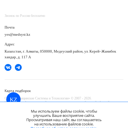
Звонок по России бесплатно
Почта
yes@medsyst.kz
Адрес
Казахстан, г. Алматы, 050000, Медеуский район, ул. Керей–Жанибек
хандар, д. 117 А
Карта подборок
ООО «Медицинские Системы и Технологии» © 2007 - 2026.
KZ
Сайт носит информационный характер и не является публичной офертой.
Разработано в компании —
Мы используем файлы cookie, чтобы
dev
улучшить Ваше восприятие сайта.
Просматривая наш сайт, вы соглашаетесь
Магнитно-резонансный томограф GE
на использование файлов cookie.
SIGNA Architect 3T
Запросить КП