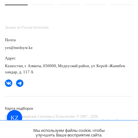
Звонок по России бесплатно
Почта
yes@medsyst.kz
Адрес
Казахстан, г. Алматы, 050000, Медеуский район, ул. Керей–Жанибек
хандар, д. 117 А
Карта подборок
ООО «Медицинские Системы и Технологии» © 2007 - 2026.
KZ
Сайт носит информационный характер и не является публичной офертой.
Разработано в компании —
Мы используем файлы cookie, чтобы
dev
улучшить Ваше восприятие сайта.