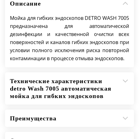
Описание
Система подогрева дезинфектанта: от 20ºС до
60ºС
Мойка для гибких эндоскопов DETRO WASH 7005
Тип электропитания: однофазное 220 ± 10%
предназначена для автоматической
(50/60 Гц) В, с заземлением
дезинфекции и качественной очистки всех
Максимальная номинальная мощность: 1800
поверхностей и каналов гибких эндоскопов при
ВА
условии полного исключения риска повторной
контаминации в процессе отмыва эндоскопов.
Емкость баков
Вода, не менее, л: 15
Технические характеристики
Детергент, не менее, л: 5
detro Wash 7005 автоматическая
Дезинфектант 1 бак, не менее, л: 15
мойка для гибких эндоскопов
Дезинфектант 2 бак, не менее, л: 15
Концентрированный дезинфектант, не
Преимущества
менее, л: 5
Водный раствор спирта, не менее, л: 5