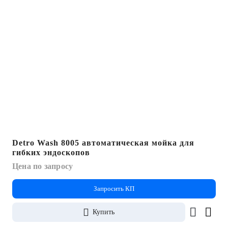
Слив
Принудительный слив: 1 подключение на
задней панели
Сливной краник: 3 подключения с правой
стороны
Detro Wash 8005 автоматическая мойка для
гибких эндоскопов
Цена по запросу
Запросить КП
Купить