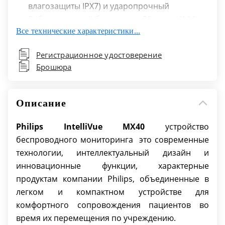
влагозащиты IPX7) и ударопрочный
Работа от одной батареи: до 30 часов (ААА
Все технические характеристики...
или аккумуляторы батареи Philips)
Сеть: Подключается к центральной станции
Регистрационное удостоверение
IntelliVue Information Center через сеть Wi-Fi
Брошюра
стандартов a/b/g
Описание
Philips IntelliVue MX40
устройство
беспроводного мониторинга это современные
технологии, интеллектуальный дизайн и
инновационные функции, характерные
продуктам компании Philips, объединенные в
легком и компактном устройстве для
комфортного сопровождения пациентов во
время их перемещения по учреждению.