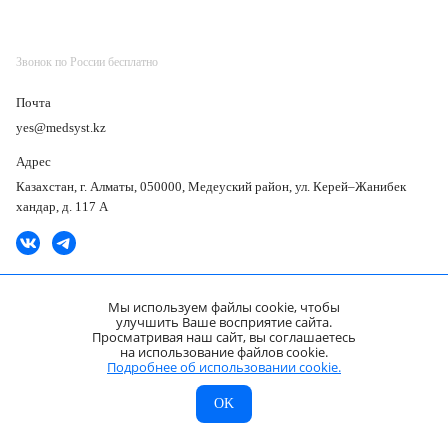
Звонок по России бесплатно
Почта
yes@medsyst.kz
Адрес
Казахстан, г. Алматы, 050000, Медеуский район, ул. Керей–Жанибек
хандар, д. 117 А
Мы используем файлы cookie, чтобы
улучшить Ваше восприятие сайта.
Карта подборок
KZ
Просматривая наш сайт, вы соглашаетесь
на использование файлов cookie.
ООО «Медицинские Системы и Технологии» © 2007 - 2026.
Сайт носит информационный характер и не является публичной офертой.
Подробнее об использовании cookie.
Разработано в компании —
МСТ
Каталог
Главная
dev
OK
KZ
МСТ
Каталог
Главная
Страна
Акции