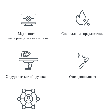
Меди
Медицинские
Специальные предложения
информационные системы
Хиру
Хирургическое оборудование
Отоларингология
Меди