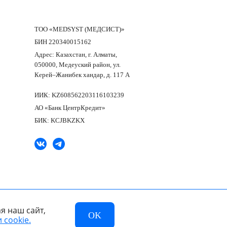
ТОО «MEDSYST (МЕДСИСТ)»
БИН 220340015162
Адрес: Казахстан, г. Алматы,
050000, Медеуский район, ул.
Керей–Жанибек хандар, д. 117 А
ИИК: KZ608562203116103239
АО «Банк ЦентрКредит»
БИК: KCJBKZKX
я наш сайт,
OK
 cookie.
Разработано в компании —
dev