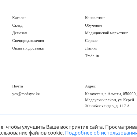
Каталог
Консалтинг
Склад
Обучение
Демозал
Медицинский маркетинг
Спецпредложения
Сервис
Оплата и доставка
Лизинг
Trade-in
Почта
Адрес
yes@medsyst.kz
Казахстан, г. Алматы, 050000,
Медеуский район, ул. Керей–
Жанибек хандар, д. 117 А
e, чтобы улучшить Ваше восприятие сайта. Просматрива
ользование файлов cookie.
Подробнее об использовании
ООО «Медицинские Системы и Технологии» © 2007 - 2026.
борок