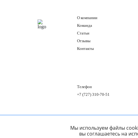
О компании
Главная
Команда
Статьи
Отзывы
Контакты
Телефон
+7 (727) 310-70-51
Мы используем файлы cooki
вы соглашаетесь на исп
Политика конфиденциальности
Карта под