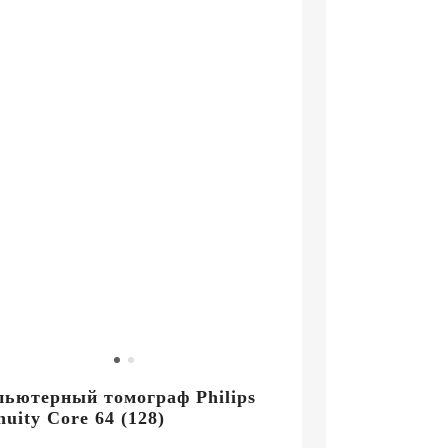
маркетинг
Сервисное
обслуживание
Цифровизация
медицинского
бизнеса
Обучение
Trade-
in
Лизинг
ьютерный томограф Philips
nuity Core 64 (128)