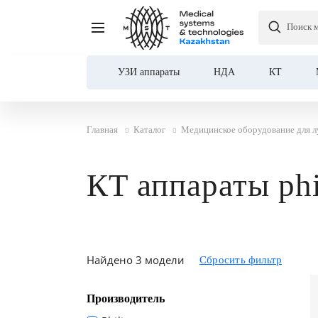
Поиск 
УЗИ аппараты
НДА
КТ
Каталог
Главная
Каталог
Медицинское оборудование для л
О компании
КТ аппараты phi
Услуги
Демозал
Оплата и доставка
Найдено 3 модели
Контакты
Производитель