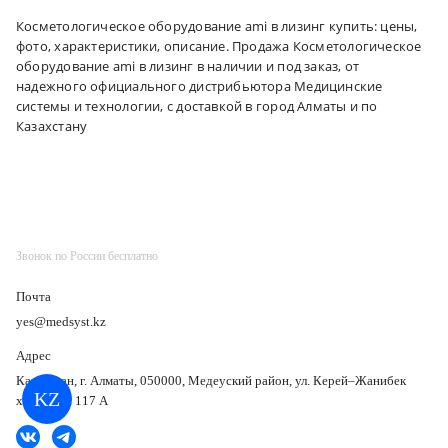
Косметологическое оборудование ami в лизинг купить: цены,
фото, характеристики, описание. Продажа Косметологическое
оборудование ami в лизинг в наличии и под заказ, от
надежного официального дистрибьютора Медицинские
системы и технологии, с доставкой в город Алматы и по
Казахстану
Звонок по России бесплатно
Почта
yes@medsyst.kz
Адрес
Казахстан, г. Алматы, 050000, Медеуский район, ул. Керей–Жанибек
KZ
хандар, д. 117 А