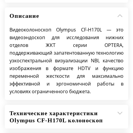
Поле зрения: 140°
Направление обзора: Прямое
Описание
Глубина резкости: 2-100 мм
Рабочая длина I 1330 мм; L 1680 мм
Видеоколоноскоп Olympus CF-H170L — это
Общая длина I 1655 мм; L 2005 мм
видеоэндоскоп для исследования нижних
Дополнительный канал подачи воды:
отделов ЖКТ серии OPTERA,
Наличие
поддерживающий запатентованную технологию
узкоспектральной визуализации NBI, качество
изображения в формате HDTV и функцию
переменной жесткости для максимально
эффективной и эргономичной работы в
условиях ограниченного бюджета.
Технические характеристики
Olympus CF-H170L колоноскоп