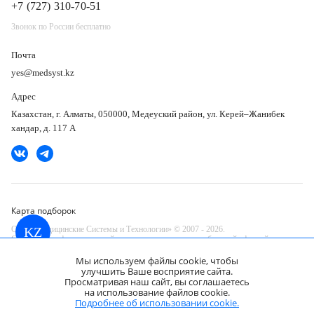
+7 (727) 310-70-51
Звонок по России бесплатно
Почта
yes@medsyst.kz
Адрес
Казахстан, г. Алматы, 050000, Медеуский район, ул. Керей–Жанибек
хандар, д. 117 А
Карта подборок
ООО «Медицинские Системы и Технологии» © 2007 - 2026.
KZ
Сайт носит информационный характер и не является публичной офертой.
Разработано в компании —
Мы используем файлы cookie, чтобы
dev
улучшить Ваше восприятие сайта.
Просматривая наш сайт, вы соглашаетесь
на использование файлов cookie.
Pentax EC38-i10NF колоноскоп
Запросить КП
Подробнее об использовании cookie.
Цена по запросу