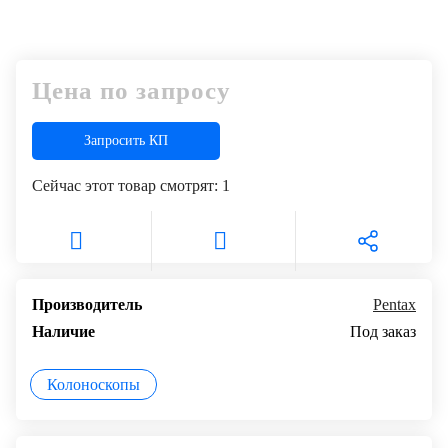
+7
Цифровизация
(727)
310-
медицинского
70-
Цена по запросу
бизнеса
51
Обучение
Запросить КП
Сейчас этот товар смотрят:
1
Trade-
in
Лизинг
Производитель
Pentax
Наличие
Под заказ
Колоноскопы