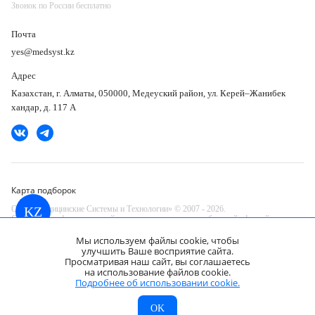
Звонок по России бесплатно
Почта
yes@medsyst.kz
Адрес
Казахстан, г. Алматы, 050000, Медеуский район, ул. Керей–Жанибек
хандар, д. 117 А
Карта подборок
ООО «Медицинские Системы и Технологии» © 2007 - 2026.
KZ
Сайт носит информационный характер и не является публичной офертой.
Разработано в компании —
Мы используем файлы cookie, чтобы
dev
улучшить Ваше восприятие сайта.
Просматривая наш сайт, вы соглашаетесь
на использование файлов cookie.
Pentax EC-3890FZi колоноскоп
Запросить КП
Подробнее об использовании cookie.
Цена по запросу
МСТ
Каталог
Главная
OK
KZ