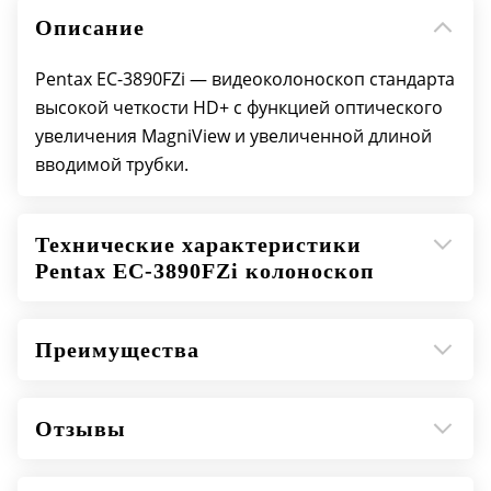
Диаметр несгибаемой части дистального
Описание
конца 13,2 мм.
Диаметр дистального конца 13,2 мм.
Pentax EC-3890FZi — видеоколоноскоп стандарта
Диаметр вводимой трубки 13,2 мм.
высокой четкости HD+ с функцией оптического
Диаметр рабочего канала 3,8 мм.
увеличения MagniView и увеличенной длиной
Рабочая длина вводимой трубки 1500 мм.
вводимой трубки.
Общая длина 1823 мм.
Технические характеристики
Pentax EC-3890FZi колоноскоп
Преимущества
Отзывы