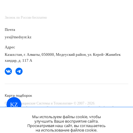
Звонок по России бесплатно
Почта
yes@medsyst.kz
Адрес
Казахстан, г. Алматы, 050000, Медеуский район, ул. Керей–Жанибек
хандар, д. 117 А
Карта подборок
ООО «Медицинские Системы и Технологии» © 2007 - 2026.
KZ
Сайт носит информационный характер и не является публичной офертой.
Разработано в компании —
Мы используем файлы cookie, чтобы
dev
улучшить Ваше восприятие сайта.
Просматривая наш сайт, вы соглашаетесь
на использование файлов cookie.
Видеоколоноскоп Aohua FHD-CL200L
Запросить КП