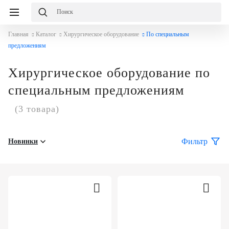
Избранное
Сравнение
Корзина
Главная
Каталог
Хирургическое оборудование
По специальным
слуги
О
равнение
Корзина
предложениям
мпании
Каталог
Консалтинг
Хирургическое оборудование по
Публикации
О
Проектирование
специальным предложениям
компании
медицинских
Команда
учреждений
(3 товара)
Услуги
Партнеры
Оснащение
Фильтр
Новинки
медицинских
Демозал
Награды
учреждений
Оплата
Бренды
Медицинский
и
маркетинг
доставка
Сервисное
Контакты
обслуживание