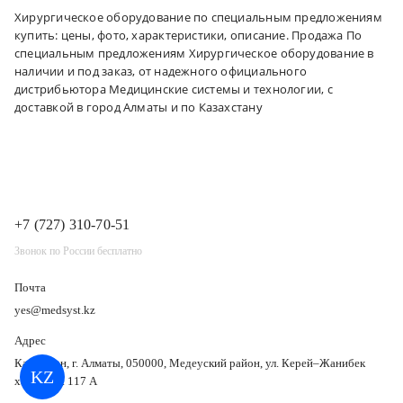
Хирургическое оборудование по специальным предложениям
купить: цены, фото, характеристики, описание. Продажа По
специальным предложениям Хирургическое оборудование в
наличии и под заказ, от надежного официального
дистрибьютора Медицинские системы и технологии, с
доставкой в город Алматы и по Казахстану
+7 (727) 310-70-51
Звонок по России бесплатно
Почта
yes@medsyst.kz
Адрес
Казахстан, г. Алматы, 050000, Медеуский район, ул. Керей–Жанибек
KZ
хандар, д. 117 А