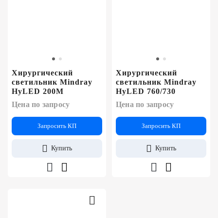
+7
Цифровизация
(727)
310-
медицинского
70-
бизнеса
51
Обучение
Хирургический
Хирургический
светильник Mindray
светильник Mindray
HyLED 200M
HyLED 760/730
Trade-
in
Цена по запросу
Цена по запросу
Лизинг
Запросить КП
Запросить КП
Купить
Купить