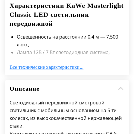
Характеристики KaWe Masterlight
Classic LED светильник
передвижной
Освещенность на расстоянии 0,4 м — 7.500
люкс,
Лампа 12В / 7 Вт светодиодная система,
холодный свет
Все технические характеристики...
Угол отражения 24°,
Цветовая температура около 3 000° Кельвин,
Срок службы лампы — 40 000 часов.
Описание
устойчивое основание из нержавеющей
стали, 5 колес
Светодиодный передвижной смотровой
гибкая часть вращается на 360 градусов
светильник с мобильным основанием на 5-ти
точная установка пучка света
колесах, из высококачественной нержавеющей
сетевое напряжение 220В
стали.
простая и быстрая сборка
Укомплектован вилкой для розетки типа GB (с