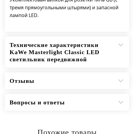
Площадь светового поля на расстоянии 0,5м
тремя прямоугольными штырями) и запасной
— 100 мм
лампой LED.
Рабочий диапазон на расстоянии 0,5м — 12.5
см
Максимальная высота — 211 см
Максимальный рабочий диапазон — 170 см
Технические характеристики
Вес (нетто) — 4,7 кг
KaWe Masterlight Classic LED
светильник передвижной
Отзывы
Вопросы и ответы
Похожие товары