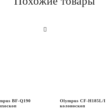
Похожие товары
mpus BF-Q190
Olympus CF-H185L/I
нхоскоп
колоноскоп