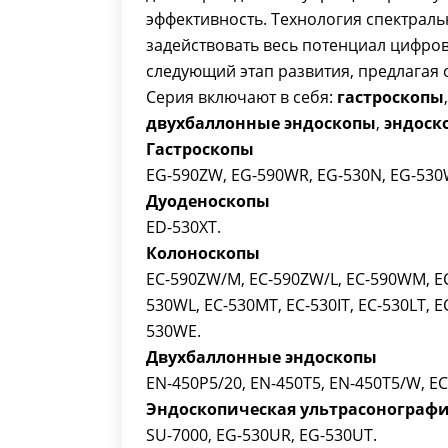
эффективность. Технология спектрал
задействовать весь потенциал цифро
следующий этап развития, предлагая
Серия включают в себя:
гастроскопы
двухбаллонные эндоскопы
,
эндоск
Гастроскопы
EG-590ZW, EG-590WR, EG-530N, EG-530W
Дуоденоскопы
ED-530XT.
Колоноскопы
EC-590ZW/M, EC-590ZW/L, EC-590WM, EC
530WL, EC-530MT, EC-530IT, EC-530LT, E
530WE.
Двухбаллонные эндоскопы
EN-450P5/20, EN-450T5, EN-450T5/W, EC
Эндоскопическая ультрасонограф
SU-7000, EG-530UR, EG-530UT.