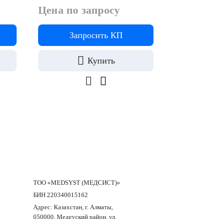
Цена по запросу
Цена по 
Запросить КП
За
Купить
ТОО «MEDSYST (МЕДСИСТ)»
БИН 220340015162
Адрес: Казахстан, г. Алматы,
050000, Медеуский район, ул.