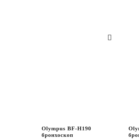
Olympus BF-H190
Oly
бронхоскоп
бро