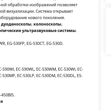
ьной обработки изображений позволяет
вой визуализации. Система открывает
 оборудование нового поколения.
,
дуоденоскопы
,
колоноскопы
,
опические ультразвуковые системы
.
R, EG-530FP, EG-530CT, EG-530D.
-590WI, EC-590WL, EC-530WM, EC-530WI, EC-
C-530MP, EC-530LP, EC-530DM, EC-530DL, ES-
-450BI5.
ия