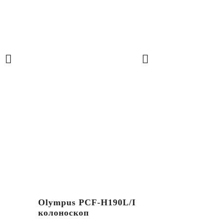
Olympus PCF-H190L/I
Olympus 
колоноскоп
колоноск