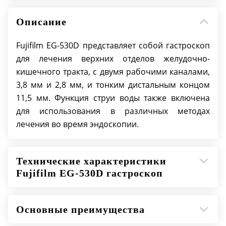
вниз: 90°
влево/вправо 100°
Описание
Диаметр инструментального канала: 2,8/3,8
мм
Fujifilm EG-530D представляет собой гастроскоп
Рабочая длина: 1090 мм
для лечения верхних отделов желудочно-
Общая длина: 1390 мм
кишечного тракта, с двумя рабочими каналами,
3,8 мм и 2,8 мм, и тонким дистальным концом
11,5 мм. Функция струи воды также включена
для использования в различных методах
лечения во время эндоскопии.
Технические характеристики
Fujifilm EG-530D гастроскоп
Основные преимущества