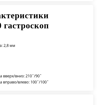
актеристики
0 гастроскоп
м
: 2,8 мм
а вверх/вниз: 210˚/90˚
а вправо/влево: 100˚/100˚