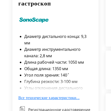
гастроскоп
Диаметр дистального конца: 9,3
мм
Диаметр инструментального
канала: 2,8 мм
Длина рабочей части: 1050 мм
Общая длина: 1350 мм
Угол поля зрения: 140˚
Глубина резкости: 3-100 мм
Углы отклонения дистального
конца вверх/вниз: 210˚/90˚
Все технические характеристики...
Углы отклонения дистального
конца вправо/влево: 100˚/100˚
Регистрационное удостоверение