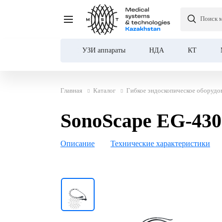
Поиск 
SonoScape EG-430 гастр
УЗИ аппараты
НДА
КТ
Главная
Каталог
Гибкое эндоскопическое оборудо
SonoScape EG-430
Описание
Технические характеристики