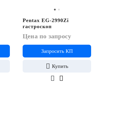
Olympus 
Pentax EG-2990Zi
гастроско
гастроскоп
Цена по 
Цена по запросу
Запросить КП
За
Купить