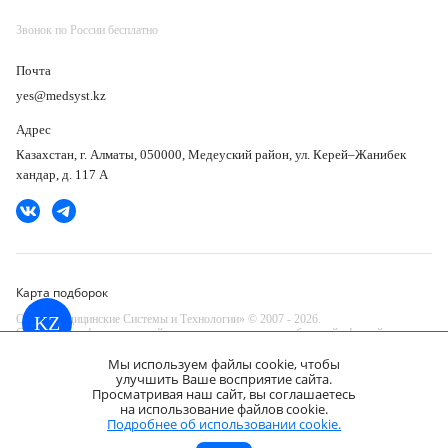
Звонок по России бесплатно
Почта
yes@medsyst.kz
Адрес
Казахстан, г. Алматы, 050000, Медеуский район, ул. Керей–Жанибек
хандар, д. 117 А
Карта подборок
ООО «Медицинские Системы и Технологии» © 2007 - 2026.
KZ
Сайт носит информационный характер и не является публичной офертой.
Разработано в компании —
Мы используем файлы cookie, чтобы
dev
улучшить Ваше восприятие сайта.
Просматривая наш сайт, вы соглашаетесь
на использование файлов cookie.
Pentax EG-3490K гастроскоп
Запросить КП
Подробнее об использовании cookie.
Цена по запросу