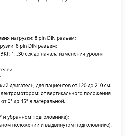
вертикального положения до 45°
во фронтальной плоскости и от 0°
до 45° в латеральной.
Размеры:
800 х 2100 мм мин. (при наклоне
вня нагрузки: 8 pin DIN разъем;
45° и убранном подголовнике);
узки: 8 pin DIN разъем;
1200 х 2600 мм макс. (в
ЭКГ: 1…30 сек до начала изменения уровня
горизонтальном положении и
выдвинутом подголовнике).
кселей
Вес: 140 кг.
.
й двигатель, для пациентов от 120 до 210 см.
электромотором: от вертикального положения
от 0° до 45° в латеральной.
5° и убранном подголовнике);
альном положении и выдвинутом подголовнике).