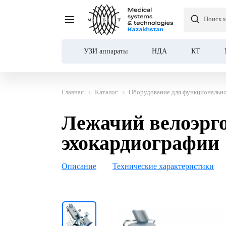
Поиск 
Лежачий велоэргометр e
УЗИ аппараты
НДА
КТ
Главная
Каталог
Оборудование для функционально
Лежачий велоэрго
эхокардиографии
Описание
Технические характеристики