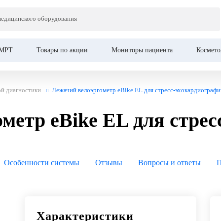
медицинского оборудования
Bike EL для стресс-эхокардиографии
МРТ
Товары по акции
Мониторы пациента
Космето
й диагностики
Лежачий велоэргометр eBike EL для стресс-эхокардиографи
метр eBike EL для стрес
Особенности системы
Отзывы
Вопросы и ответы
П
Характеристики