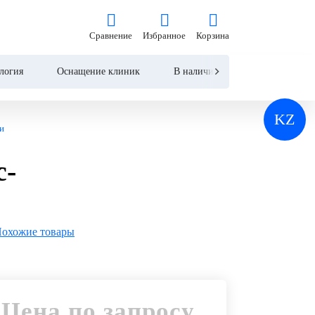
Цена по запросу
Сравнение
Избранное
Корзина
Сравнение
Избранное
Корзина
Запросить КП
логия
Оснащение клиник
В наличии
Контакты
KZ
и
с-
охожие товары
Цена по запросу