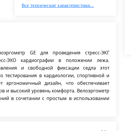
Диапазон нагрузки: от 20 до 999 Вт
Все технические характеристики...
(не зависимо от скорости
вращения педалей).
Скорость вращения педалей: от 30
до 130 оборотов в минуту.
Диапазон ошибки нагрузи: ±5% от
20 до 900 Вт, ±3 Вт от 200 до 100 Вт.
лоэргометр GE для проведения стресс-ЭКГ
Шаг возрастания нагрузки: 1, 5, 10
есс-ЭХО кардиографии в положении лежа.
или 25 Вт.
авления и свободной фиксации седла этот
Момент инерции: 10 кг x м2.
о тестирования в кардиологии, спортивной и
Нагрузка на маховик: 7 кг.
ет эргономичный дизайн, что обеспечивает
Длинна рычага педали: 170 мм.
ов и высокий уровень комфорта. Велоэргометр
Встроенные протоколы: 5
ний в сочетании с простым в использовании
предустановленных, 10
программируемых
пользователем.
Интерфейсы:
2 х RS 232 9 pin Sub-D;