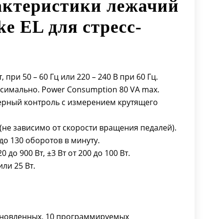
актеристики лежачий
1 x RS 232 5 pin DIN разъем;
ke EL для стресс-
Аналоговый вход для установки
уровня нагрузки: 8 pin DIN разъем;
Аналоговый выход для текущей
нагрузки: 8 pin DIN разъем;
Дистанционное включение
 при 50 – 60 Гц или 220 – 240 В при 60 Гц.
модуля ЭКГ: 1…30 сек до начала
симально. Power Consumption 80 VA max.
изменения уровня нагрузки.
ерный контроль с измерением крутящего
Дисплей: 115 х 88 мм, 320 х 240
пикселей
т (не зависимо от скорости вращения педалей).
Максимальный вес пациента: 140
до 130 оборотов в минуту.
кг.
до 900 Вт, ±3 Вт от 200 до 100 Вт.
Изменение положения:
или 25 Вт.
электрический двигатель, для
пациентов от 120 до 210 см.
Диапазон наклона, регулируемый
электромотором: от
ановленных, 10 программируемых