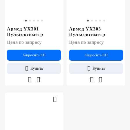
+7
Цифровизация
(727)
310-
медицинского
70-
бизнеса
Армед YX301
Армед YX303
51
Пульсоксиметр
Пульсоксиметр
Обучение
Цена по запросу
Цена по запросу
Trade-
Запросить КП
Запросить КП
in
Купить
Купить
Лизинг