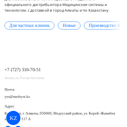
официального дистрибьютора Медицинские системы и
технологии, с доставкой в город Алматы и по Казахстану
Для частных клиник
Новые
Производство Кит
+7 (727) 310-70-51
Звонок по России бесплатно
Почта
yes@medsyst.kz
Адрес
Казахстан, г. Алматы, 050000, Медеуский район, ул. Керей–Жанибек
KZ
хандар, д. 117 А