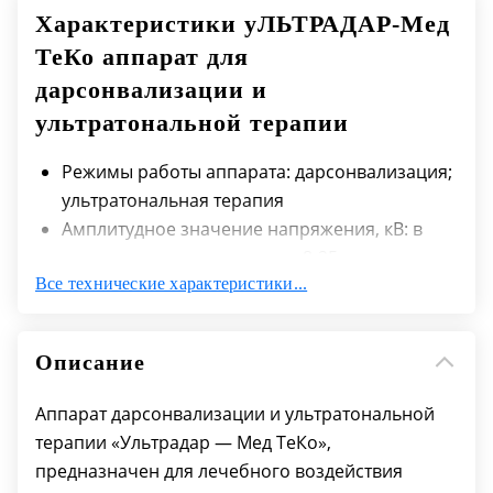
Характеристики уЛЬТРАДАР-Мед
ТеКо аппарат для
дарсонвализации и
ультратональной терапии
Режимы работы аппарата: дарсонвализация;
ультратональная терапия
Амплитудное значение напряжения, кВ: в
режиме дарсонвализации - 8-25
Все технические характеристики...
в режиме ультратональной терапии: - 1-3
Частота следование пачек импульсов, Гц: в
режиме дарсонвализации - 100
Описание
Частота заполнения пачек импульсов, кГц: в
режиме дарсонвализации - 110
Аппарат дарсонвализации и ультратональной
Частота синусоидального выходного
терапии «Ультрадар — Мед ТеКо»,
напряжения, кГц: в режиме ультратональной
предназначен для лечебного воздействия
терапии - 22