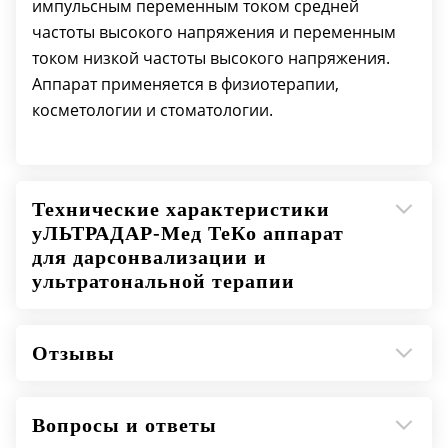
импульсным переменным током средней
Время установки рабочего режима, сек: 30
частоты высокого напряжения и переменным
Время работы в продолжительном режиме,
током низкой частоты высокого напряжения.
ч: 6
Аппарат применяется в физиотерапии,
Диапазон установки таймера, мин: 0-30
косметологии и стоматологии.
Управление
аппаратом: электромеханическое
Световой индикатор наличия и силы
выходного напряжения: да
Технические характеристики
Габаритные размеры (ДхШхВ),
уЛЬТРАДАР-Мед ТеКо аппарат
мм: 258х209х119
для дарсонвализации и
Масса электронного блока, кг: 2,2
ультратональной терапии
Масса комплекта, кг: 0,15
Напряжение питания, В: 220
Отзывы
Частота питания, Гц: 50
Потребляемая мощность, В*А: 50
Вопросы и ответы