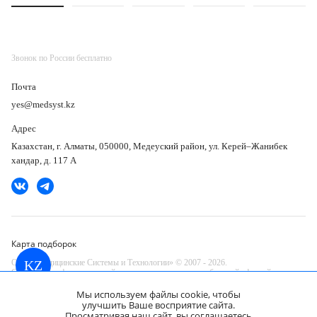
Звонок по России бесплатно
Почта
yes@medsyst.kz
Адрес
Казахстан, г. Алматы, 050000, Медеуский район, ул. Керей–Жанибек
хандар, д. 117 А
Карта подборок
ООО «Медицинские Системы и Технологии» © 2007 - 2026.
KZ
Сайт носит информационный характер и не является публичной офертой.
Разработано в компании —
Мы используем файлы cookie, чтобы
dev
улучшить Ваше восприятие сайта.
Просматривая наш сайт, вы соглашаетесь