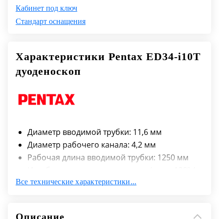
Кабинет под ключ
Стандарт оснащения
Характеристики Pentax ED34-i10T
дуоденоскоп
Диаметр вводимой трубки: 11,6 мм
Диаметр рабочего канала: 4,2 мм
Рабочая длина вводимой трубки: 1250 мм
Изгиб дистального конца вверх/вниз: 120º /
Все технические характеристики...
90º
Изгиб дистального конца влево/вправо:
105º/90º
Описание