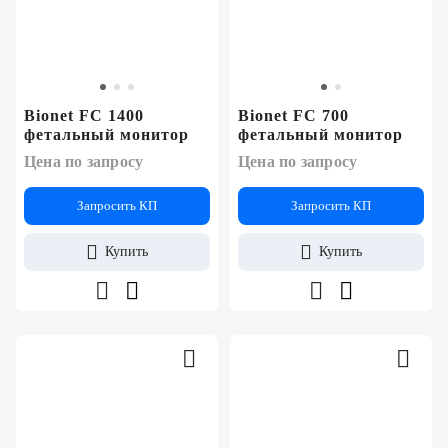
+7
Цифровизация
(727)
310-
медицинского
70-
бизнеса
51
Bionet FC 1400
Bionet FC 700
фетальный монитор
фетальный монитор
Обучение
Цена по запросу
Цена по запросу
Trade-
Запросить КП
Запросить КП
in
Купить
Купить
Лизинг