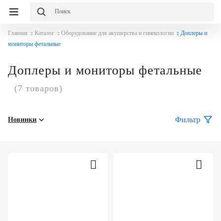
Избранное
Сравнение
Корзина
Главная
Каталог
Оборудование для акушерства и гинекологии
Доплеры и
слуги
О
равнение
Корзина
мониторы фетальные
мпании
Каталог
Консалтинг
Доплеры и мониторы фетальные
Публикации
О
Проектирование
(7 товаров)
компании
медицинских
Команда
учреждений
Услуги
Партнеры
Фильтр
Новинки
Оснащение
медицинских
Демозал
Награды
учреждений
Оплата
Бренды
Медицинский
и
маркетинг
доставка
Сервисное
Контакты
обслуживание