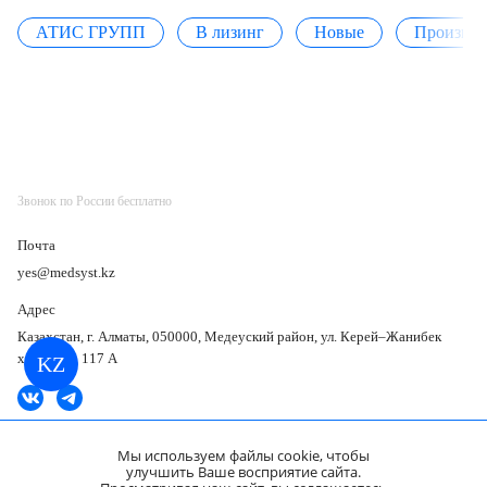
АТИС ГРУПП
В лизинг
Новые
Производ
Звонок по России бесплатно
Почта
yes@medsyst.kz
Адрес
Казахстан, г. Алматы, 050000, Медеуский район, ул. Керей–Жанибек
хандар, д. 117 А
KZ
Мы используем файлы cookie, чтобы
улучшить Ваше восприятие сайта.
Карта подборок