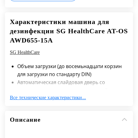
Характеристики машина для
дезинфекции SG HealthCare AT-OS
AWD655-15A
SG HealthCare
Объем загрузки (до восемьнадцати корзин
для загрузки по стандарту DIN)
Автоматическая слайдовая дверь со
светодиодным освещением моечной камеры
Все технические характеристики...
AWD655-15А (непроходная)
Две автоматические слайдовые двери со
светодиодным освещением моечной камеры
Описание
AWD655-15АD (проходная)
До шести моечных уровней с коромыслами