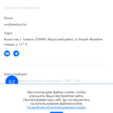
Звонок по России бесплатно
Почта
yes@medsyst.kz
Адрес
Казахстан, г. Алматы, 050000, Медеуский район, ул. Керей–Жанибек
хандар, д. 117 А
Карта подборок
ООО «Медицинские Системы и Технологии» © 2007 - 2026.
KZ
Сайт носит информационный характер и не является публичной офертой.
Разработано в компании —
Мы используем файлы cookie, чтобы
dev
улучшить Ваше восприятие сайта.
Просматривая наш сайт, вы соглашаетесь
Машина для дезинфекции SG HealthCare
на использование файлов cookie.
AT-OS AWD655-15A
Запросить КП
Подробнее об использовании cookie.
Цена по запросу