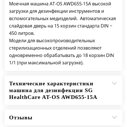
Пять дозирующих насоса для моющих
Моечная машина AT-OS AWD655-15A высокой
средств
загрузки для дезинфекции инструментов и
Четыре встроенных шкафа для моющих
вспомогательных медизделий. Автоматическая
средств: канистры объемом 5 л
слайдовая дверь на 15 корзин стандарта DIN ~
Три бойлера предварительного нагрева
450 литров.
воды для быстрого цикла
Модели для высокопроизводительных
USB/Принтер для документирования цикла
стерилизационных отделений позволяют
Система сушки с фильтром HEPA H14
одновременно обрабатывать до 18 корзин DIN
Встроенная система умягчения воды
1/1 (при максимальной загрузке).
Контроль дозирования моющих и
дезинфицирующих средств (датчики расхода)
Технические характеристики
машина для дезинфекции SG
HealthCare AT-OS AWD655-15A
Отзывы