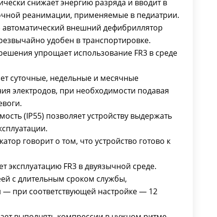
ически снижает энергию разряда и вводит в
очной реанимации, применяемые в педиатрии.
г) автоматический внешний дефибриллятор
резвычайно удобен в транспортировке.
решения упрощает использование FR3 в среде
ет суточные, недельные и месячные
ния электродов, при необходимости подавая
евоги.
ость (IP55) позволяет устройству выдержать
ксплуатации.
тор говорит о том, что устройство готово к
т эксплуатацию FR3 в двуязычной среде.
еей с длительным сроком службы,
и — при соответствующей настройке — 12
ет выполнять компрессии в нужном ритме.