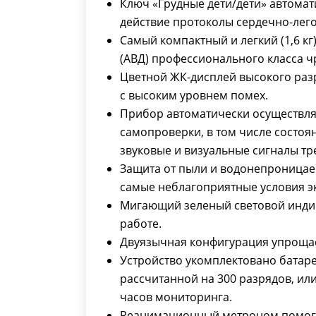
Ключ «Грудные дети/дети» автомат
действие протоколы сердечно-лег
Самый компактный и легкий (1,6 к
(АВД) профессионального класса ч
Цветной ЖК-дисплей высокого раз
с высоким уровнем помех.
Прибор автоматически осуществля
самопроверки, в том числе состоя
звуковые и визуальные сигналы тр
Защита от пыли и водонепроницаем
самые неблагоприятные условия э
Мигающий зеленый световой индика
работе.
Двуязычная конфигурация упрощае
Устройство укомплектовано батар
рассчитанной на 300 разрядов, ил
часов мониторинга.
Реанимационный метроном помога