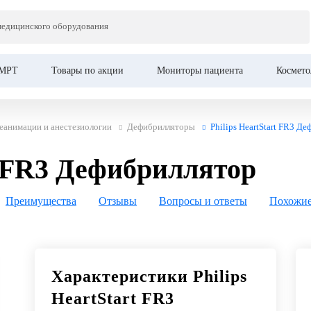
Це
медицинского оборудования
Дефибриллятор
МРТ
Товары по акции
Мониторы пациента
Космето
еанимации и анестезиологии
Дефибрилляторы
Philips HeartStart FR3 Д
rt FR3 Дефибриллятор
Преимущества
Отзывы
Вопросы и ответы
Похожие
Характеристики Philips
HeartStart FR3