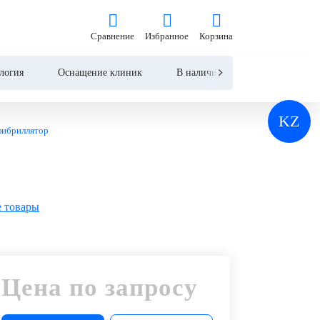
на по запросу
Сравнение
Избранное
Корзина
Сравнение
Избранное
Корзина
Запросить КП
Купить
логия
Оснащение клиник
В наличии
Контакты
KZ
ефибриллятор
 товары
Цена по запросу