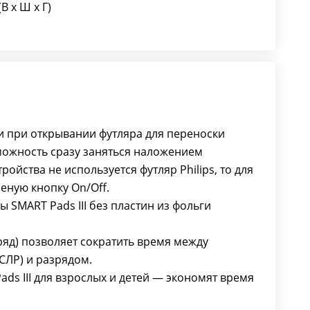
(В х Ш х Г)
и при открывании футляра для переноски
озможность сразу заняться наложением
ройства не используется футляр Philips, то для
еную кнопку On/Off.
 SMART Pads III без пластин из фольги
ряд) позволяет сократить время между
СЛР) и разрядом.
ds III для взрослых и детей — экономят время