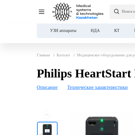
Поиск 
Philips HeartStart FR3 
УЗИ аппараты
НДА
КТ
Главная
Каталог
Медицинское оборудование для р
Philips HeartSta
Описание
Технические характеристики