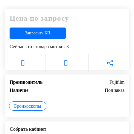
+7
Цифровизация
(727)
Цена по запросу
310-
медицинского
70-
бизнеса
51
Запросить КП
Обучение
Сейчас этот товар смотрят:
3
Trade-
in
Лизинг
Производитель
Fujifilm
Наличие
Под заказ
Бронхоскопы
Собрать кабинет