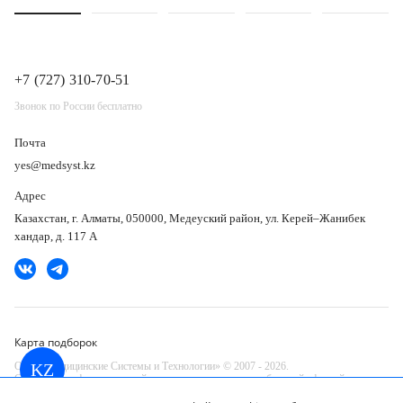
+7 (727) 310-70-51
Звонок по России бесплатно
Почта
yes@medsyst.kz
Адрес
Казахстан, г. Алматы, 050000, Медеуский район, ул. Керей–Жанибек
хандар, д. 117 А
Карта подборок
ООО «Медицинские Системы и Технологии» © 2007 - 2026.
KZ
Сайт носит информационный характер и не является публичной офертой.