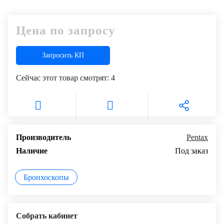
+7
Цифровизация
(727)
Цена по запросу
310-
медицинского
70-
бизнеса
51
Запросить КП
Обучение
Сейчас этот товар смотрят:
4
Trade-
in
Лизинг
Производитель
Pentax
Наличие
Под заказ
Бронхоскопы
Собрать кабинет