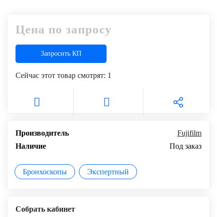
+7
Цифровизация
(727)
Цена по запросу
310-
медицинского
70-
бизнеса
51
Запросить КП
Обучение
Сейчас этот товар смотрят:
1
Trade-
in
Лизинг
Производитель
Fujifilm
Наличие
Под заказ
Бронхоскопы
Экспертный
Собрать кабинет