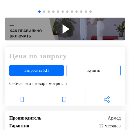
+7
Цифровизация
(727)
310-
медицинского
70-
бизнеса
51
Обучение
Trade-
Цена по запросу
in
Запросить КП
Купить
Лизинг
Сейчас этот товар смотрят:
5
Производитель
Армед
Гарантия
12 месяцев