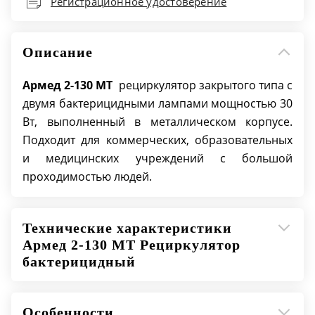
Регистрационное удостоверение
Количество ламп - 2 шт.
Материал корпуса - Металл
Цвет корпуса - Серебро
Описание
Категории помещений - Жилые помещения, I,
II, III, IV, V
Армед
2-130 МТ
рециркулятор закрытого типа с
Тип облучателя - Закрытый
двумя бактерицидными лампами мощностью 30
Тип цоколя лампы - G13
Вт, выполненный в металлическом корпусе.
Наличие индикатора наработки ламп - да
Подходит для коммерческих, образовательных
Наличие таймера времени работы - да
и медицинских учреждений с большой
проходимостью людей.
Технические характеристики
Армед 2-130 МТ Рециркулятор
бактерицидный
Особенности