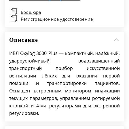
Привод — пневмопривод
Брошюра
Тип аппарата —транспортный
Регистрационное удостоверение
Возрастная группа — взрослые/Дети
Режимы вентиляции: IPPV, IPPV/assist,
SIMV/ASB, BIPAP/ASB, CPAP/ASB. Специальные
Описание
режимы: вентиляция при апноэ,
неинвазивная вентиляция с компенсацией
ИВЛ Oxylog 3000 Plus — компактный, надёжный,
утечки, подача насыщенной О2 смеси с
удароустойчивый, водозащищенный
помощью встроенного флоуметра.
транспортный прибор искусственной
вентиляции лёгких для оказания первой
помощи и транспортировки пациентов.
Оснащен встроенным монитором индикации
текущих параметров, управлением ротируемой
кнопкой и 4-мя регуляторами для экстренной
регулировки.