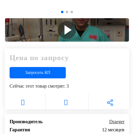
+7
Цифровизация
(727)
310-
медицинского
70-
бизнеса
51
Обучение
Trade-
Цена по запросу
in
Запросить КП
Лизинг
Сейчас этот товар смотрят:
3
Производитель
Draeger
Гарантия
12 месяцев