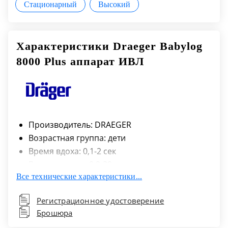
Стационарный
Высокий
Характеристики Draeger Babylog
8000 Plus аппарат ИВЛ
Производитель: DRAEGER
Возрастная группа: дети
Время вдоха: 0,1-2 сек
Время выдоха: 0,2-30 сек
Все технические характеристики...
Инспираторное давление: 10-80 мбар
Инспираторный поток: 1-30 л/мин
Регистрационное удостоверение
Компенсация утечек: до 25% от минутного
Брошюра
объема