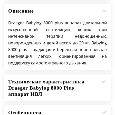
Концентрация O2: 21-100%
Максимальная частота дыхания: 200 вдохов/
Описание
мин
Режимы вентиляции: IMV/IPPV, SIMV, SIPPV,
Draeger Babylog 8000 plus аппарат длительной
CPAP, опционально высокочастотный режим
искусственной вентиляции легких при
5-20 Гц (CPAP+HFV, IMV+HFV), опционально
интенсивной терапии недоношенных,
вентиляция с гарантированным объемом
новорожденных и детей весом до 20 кг. Babylog
(SIMV+VG, SIPPV+VG, PSV+VG), опционально
8000 plus – щадящая и бережная неонатальная
PSV (режим поддержки спонтанного
вентиляция легких, ориентированная на
дыхания)
поддержку самостоятельного дыхания.
Тип аппарата: транспортный
Уровень PEEP/CPAP: 0-25 мбар
Технические характеристики
Draeger Babylog 8000 Plus
аппарат ИВЛ
Особенности