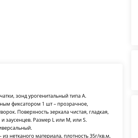
рчатки, зонд урогенитальный типа А.
ьным фиксатором 1 шт – прозрачное,
орок. Поверхность зеркала чистая, гладкая,
и заусенцев. Размер L или М, или S.
ниверсальный.
 из нетканого материала, плотность 35г/кв.м,