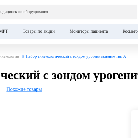
медицинского оборудования
 с зондом урогенитальным тип А
МРТ
Товары по акции
Мониторы пациента
Космето
инекологии
Набор гинекологический с зондом урогенитальным тип А
ческий с зондом уроген
Похожие товары