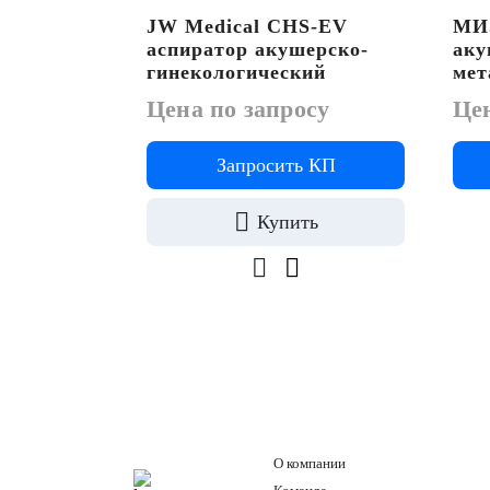
JW Medical CHS-EV
МИЗ
аспиратор акушерско-
аку
гинекологический
мет
Цена по запросу
Цен
Запросить КП
Купить
О компании