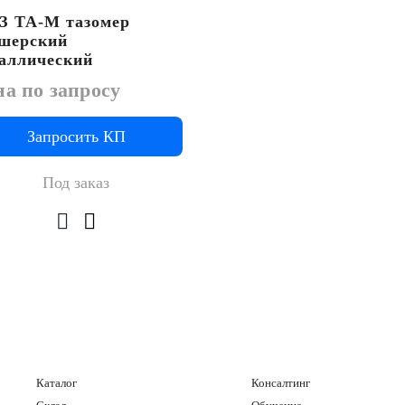
 ТА-М тазомер
шерский
аллический
а по запросу
Запросить КП
Под заказ
Каталог
Консалтинг